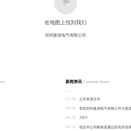
在地图上找到我们
郑州森源电气有限公司
心
新闻资讯
产品知识
行业
ews
新闻资讯
Common Sense
触器
发货通知
注意事项
空断路器
公司动态
产品维护
[12-06]
.
公司资质文件
压隔离开关
[04-04]
恭贺郑州森源电气有限公司与香
品
[04-29]
35KV
[04-29]
祝贺本公司断路器通过苏高所背