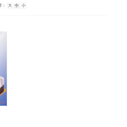
号：
大
中
小