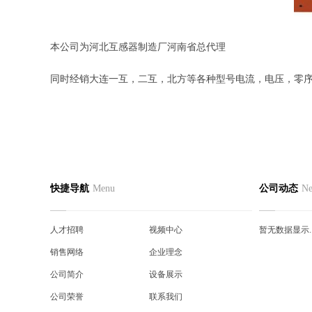
本公司为河北互感器制造厂河南省总代理
同时经销大连一互，二互，北方等各种型号电流，电压，零
网站首页
公司简介
产品中
快捷导航
Menu
公司动态
N
联系我们
人才招聘
真空接
视频中心
销售网络
户内真
人才招聘
视频中心
暂无数据显示..
企业理念
公司简介
户内高
销售网络
企业理念
设备展示
公司荣誉
代理产
公司简介
设备展示
公司荣誉
联系我们