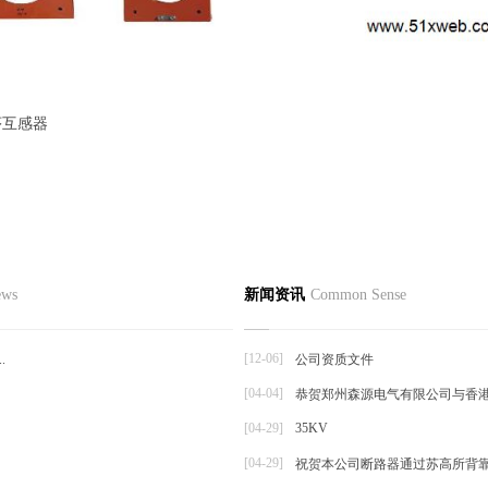
序互感器
心
新闻资讯
产品知识
行业
ews
新闻资讯
Common Sense
触器
发货通知
注意事项
空断路器
公司动态
产品维护
[12-06]
.
公司资质文件
压隔离开关
[04-04]
恭贺郑州森源电气有限公司与香
品
[04-29]
35KV
[04-29]
祝贺本公司断路器通过苏高所背