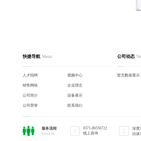
网站首页
公司简介
产品中
快捷导航
Menu
公司动态
N
联系我们
人才招聘
真空接
视频中心
销售网络
户内真
人才招聘
视频中心
暂无数据显示..
企业理念
公司简介
户内高
销售网络
企业理念
设备展示
公司荣誉
代理产
公司简介
设备展示
公司荣誉
联系我们
0371-86556722
服务流程
深度
1
2
线上咨询
Services
洽谈