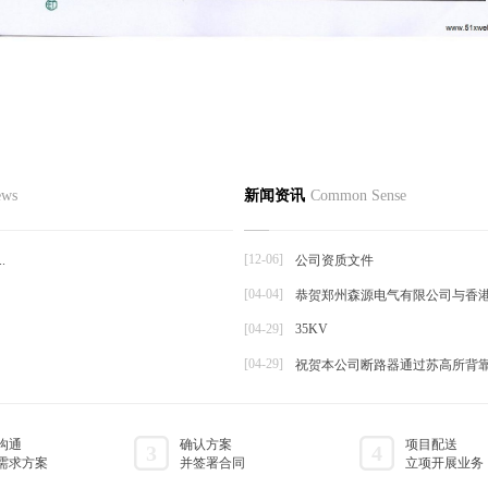
心
新闻资讯
产品知识
行业
ews
新闻资讯
Common Sense
触器
发货通知
注意事项
空断路器
公司动态
产品维护
[12-06]
.
公司资质文件
压隔离开关
[04-04]
恭贺郑州森源电气有限公司与香
品
[04-29]
35KV
[04-29]
祝贺本公司断路器通过苏高所背
沟通
确认方案
项目配送
3
4
需求方案
并签署合同
立项开展业务