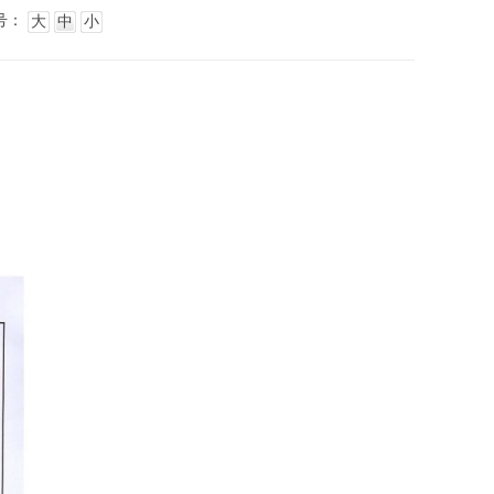
号：
大
中
小