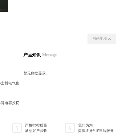
网站地图
动态
联系我们
产品知识
Message
暂无数据显示...
港士博电气集
靠背电容投切
严格把控质量，
我们为您
5
6
满意客户验收
提供终身VIP售后服务