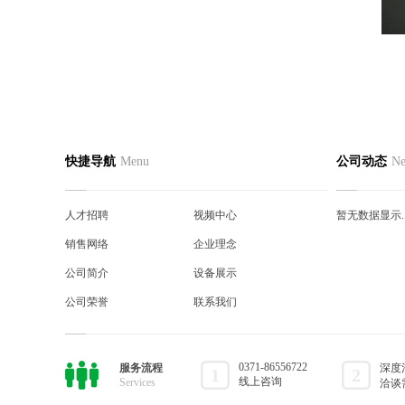
网站首页
公司简介
产品中
快捷导航
Menu
公司动态
N
联系我们
人才招聘
真空接
视频中心
销售网络
户内真
人才招聘
视频中心
暂无数据显示..
企业理念
公司简介
户内高
销售网络
企业理念
设备展示
公司荣誉
代理产
公司简介
设备展示
公司荣誉
联系我们
0371-86556722
服务流程
深度
1
2
线上咨询
Services
洽谈