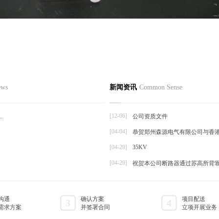
心
新闻资讯
产品知识
行业
ews
新闻资讯
Common Sense
触器
发货通知
注意事项
空断路器
公司动态
产品维护
[12-06]
.
公司资质文件
压隔离开关
[04-04]
恭贺郑州森源电气有限公司与香
品
[04-29]
35KV
[04-29]
祝贺本公司断路器通过苏高所背
沟通
确认方案
项目配送
3
4
需求方案
并签署合同
立项开展业务