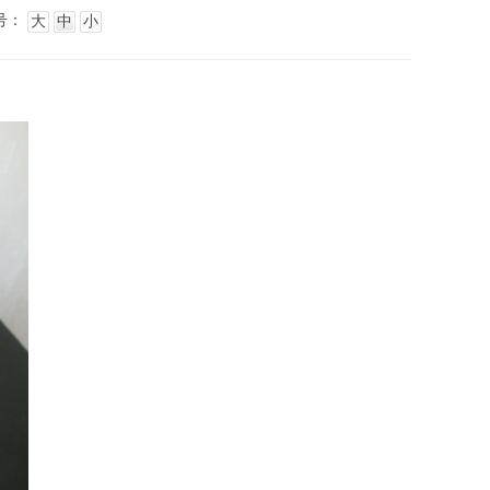
号：
大
中
小